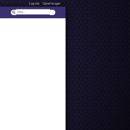
Log ind
Opret bruger