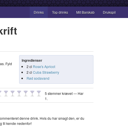
Drinks
Top drinks
Mit Barskab
Drukspil
rift
Ingredienser
as. Fyld
2
cl
Rose's Apricot
2
cl
Cuba Strawberry
Rød sodavand
5 stemmer krævet — Har
1
.
ommenteret denne drink. Hvis du har smagt den, er du
g til kende nedenfor!