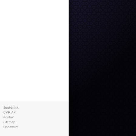
Justdrink
CVR API
Kontakt
Sitemap
Ophavsret