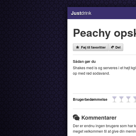
Just
drink
Peachy opsk
Føj til favoritter
Del
Sådan gør du
Shakes med is og serveres i et højt kgl
op med rød sodavand.
Brugerbedømmelse
Kommentarer
Der er endnu ingen brugere som har k
meget velkommen til at give din menin