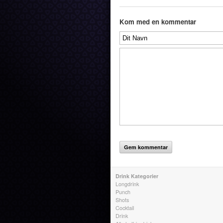
Kom med en kommentar
Drink Kategorier
Longdrink
Punch
Shots
Cocktail
Drink