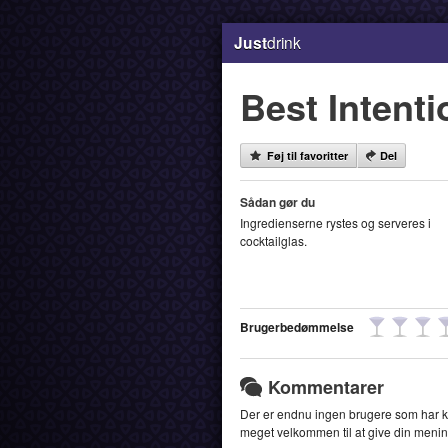
Just
drink
Best Intenti
Føj til favoritter
Del
Sådan gør du
Ingredienserne rystes og serveres i
cocktailglas.
Brugerbedømmelse
Kommentarer
Der er endnu ingen brugere som har k
meget velkommen til at give din menin