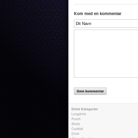
Kom med en kommentar
Drink Kategorier
Longdrink
Punch
Shots
Cocktail
Drink