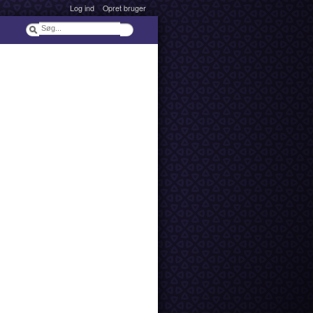
Log ind
Opret bruger