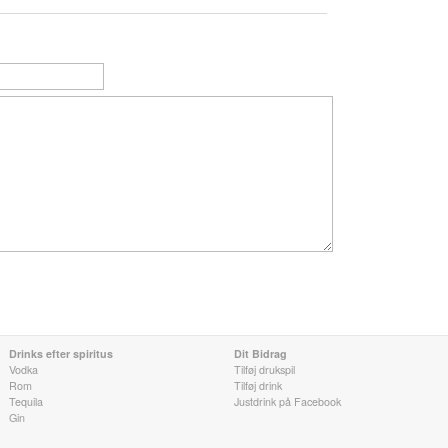
Drinks efter spiritus
Dit Bidrag
Vodka
Tilføj drukspil
Rom
Tilføj drink
Tequila
Justdrink på Facebook
Gin