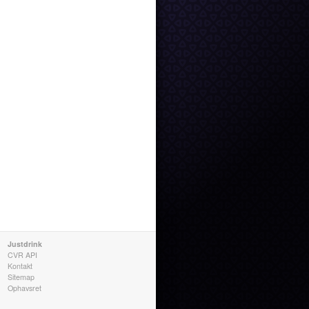
Justdrink
CVR API
Kontakt
Sitemap
Ophavsret