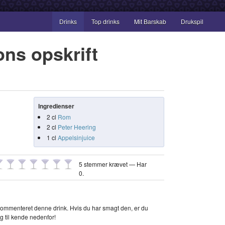
Drinks
Top drinks
Mit Barskab
Drukspil
ons opskrift
Ingredienser
2
cl
Rom
2
cl
Peter Heering
1
cl
Appelsinjuice
5 stemmer krævet — Har
0
.
ommenteret denne drink. Hvis du har smagt den, er du
g til kende nedenfor!