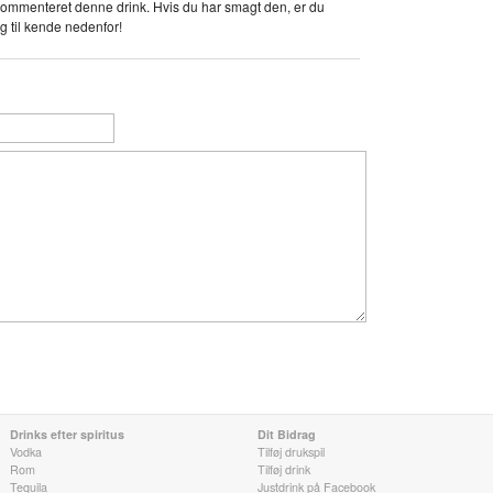
ommenteret denne drink. Hvis du har smagt den, er du
g til kende nedenfor!
Drinks efter spiritus
Dit Bidrag
Vodka
Tilføj drukspil
Rom
Tilføj drink
Tequila
Justdrink på Facebook