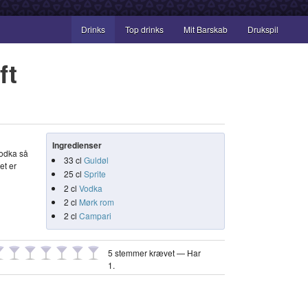
Drinks
Top drinks
Mit Barskab
Drukspil
ft
Ingredienser
odka så
33
cl
Guldøl
et er
25
cl
Sprite
2
cl
Vodka
2
cl
Mørk rom
2
cl
Campari
5 stemmer krævet — Har
1
.