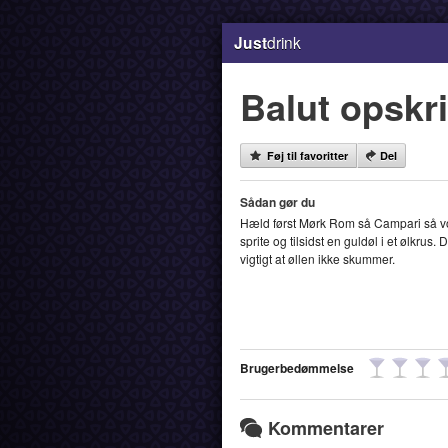
Just
drink
Balut opskri
Føj til favoritter
Del
Sådan gør du
Hæld først Mørk Rom så Campari så v
sprite og tilsidst en guldøl i et ølkrus. D
vigtigt at øllen ikke skummer.
Brugerbedømmelse
Kommentarer