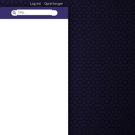
Log ind
Opret bruger