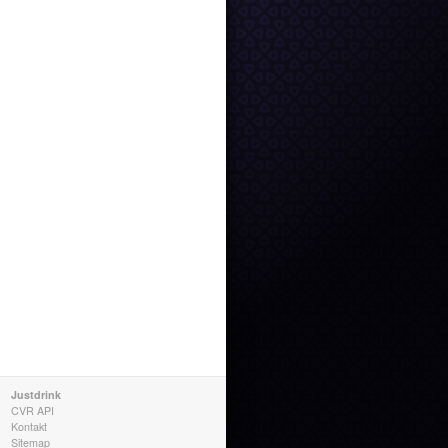
Justdrink
CVR API
Kontakt
Sitemap